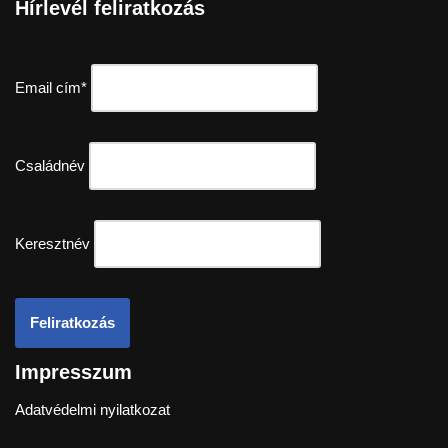
Hírlevél feliratkozás
Email cím*
Családnév
Keresztnév
Impresszum
Adatvédelmi nyilatkozat
Neve
| Powered by
WordPress