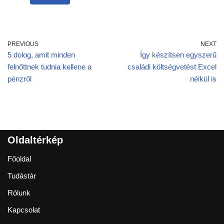
PREVIOUS
NEXT
5 dolog, amit minden
Így készítsen egyszerű
felnőttnek tudnia kellene a
családi költségvetést Excel
pénzről
nélkül is
Oldaltérkép
Főoldal
Tudástár
Rólunk
Kapcsolat