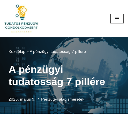
Skip
to
content
Kezdőlap
»
A pénzügyi tudatosság 7 pillére
A pénzügyi
tudatosság 7 pillére
2025. május 9.
Pénzügyi alapismeretek