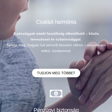
Családi harmónia
A pénzügyek miatti feszültség elkerülhető – közös
tervezéssel és tudatossággal.
Tanulja meg, hogyan tud pénzről beszélni otthon – veszekedés
nélkül, bizalommal.
TUDJON MEG TÖBBET
Pénzügyi biztonság