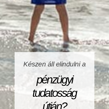
Készen áll elindulni a
pénzügyi
tudatosság
útján?