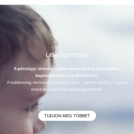
Lelki egyensúly
A pénzügyi stressz csökkentése kihat a közérzetére,
kapcsolatainkra és döntéseire.
A tudatosság nemcsak számokról szól – hanem arról is, hogyan
érezzük magunkat a pénzügyeinkben.
TUDJON MEG TÖBBET