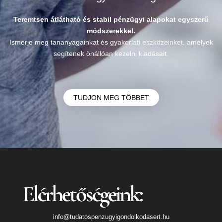
Teremtsen átlátható és stabil pénzügyi alapokat egyszerű
módszerekkel.
Ismerje meg tananyagainkat és gyakorlati eszközeinket, amelyek
segítenek önállóan kezelni kiadásait.
TUDJON MEG TÖBBET
Elérhetőségeink:
info@tudatospenzugyigondolkodasert.hu