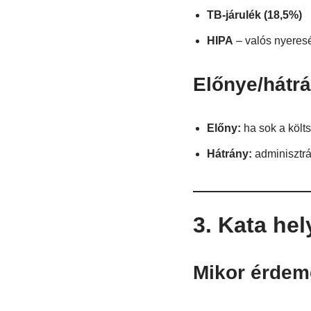
TB-járulék (18,5%)
HIPA
– valós nyeres
Előnye/hátr
Előny:
ha sok a költs
Hátrány:
adminisztrá
3. Kata hel
Mikor érdem