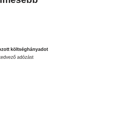
zott költséghányadot
 kedvező adózást