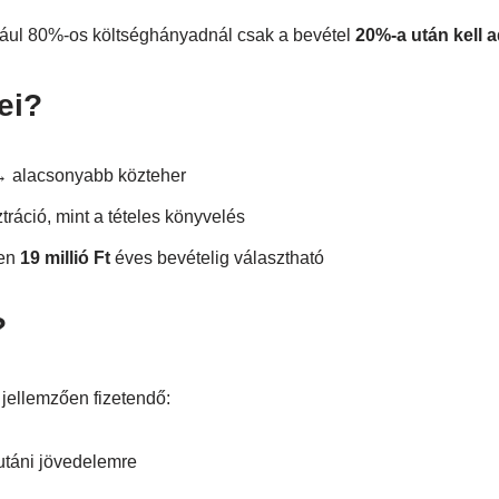
ldául 80%-os költséghányadnál csak a bevétel
20%-a után kell 
ei?
 alacsonyabb közteher
ráció, mint a tételes könyvelés
ben
19 millió Ft
éves bevételig választható
?
 jellemzően fizetendő:
 utáni jövedelemre