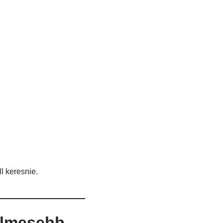
l keresnie.
elmesebb