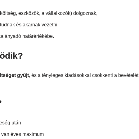
költség, eszközök, alvállalkozók) dolgoznak,
 tudnak és akarnak vezetni,
talányadó határértékébe.
ödik?
tséget gyűjt
, és a tényleges kiadásokkal csökkenti a bevételét
?
eség után
 van éves maximum