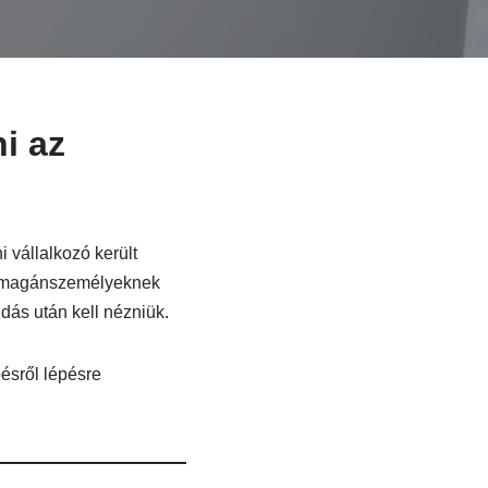
i az
 vállalkozó került
ú, magánszemélyeknek
ás után kell nézniük.
ésről lépésre