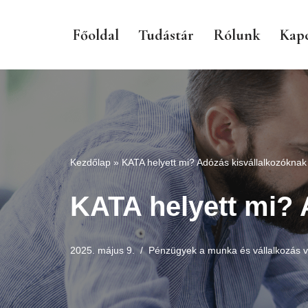
Főoldal
Tudástár
Rólunk
Kapc
Skip
to
content
Kezdőlap
»
KATA helyett mi? Adózás kisvállalkozóknak
KATA helyett mi? 
2025. május 9.
Pénzügyek a munka és vállalkozás v