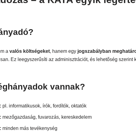
lányadó?
em a
valós költségeket
, hanem egy
jogszabályban meghatáro
san. Ez leegyszerűsíti az adminisztrációt, és lehetőség szerint
séghányadok vannak?
:
pl. informatikusok, írók, fordítók, oktatók
:
mezőgazdaság, fuvarozás, kereskedelem
:
minden más tevékenység