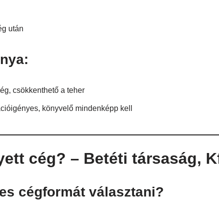
ég után
ánya:
ég, csökkenthető a teher
cióigényes, könyvelő mindenképp kell
yett cég? – Betéti társaság, K
es cégformát választani?