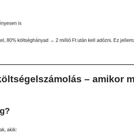
ényesen is
étel, 80% költséghányad → 2 millió Ft után kell adózni. Ez jelle
 költségelszámolás – amikor 
eg?
k, akik: