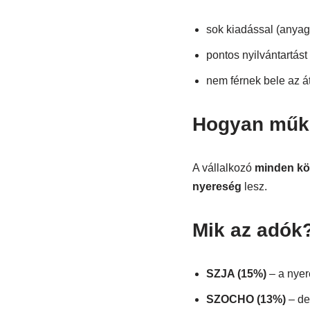
sok kiadással (anyag
pontos nyilvántartást
nem férnek bele az á
Hogyan műk
A vállalkozó
minden köl
nyereség
lesz.
Mik az adók
SZJA (15%)
– a nyer
SZOCHO (13%)
– de