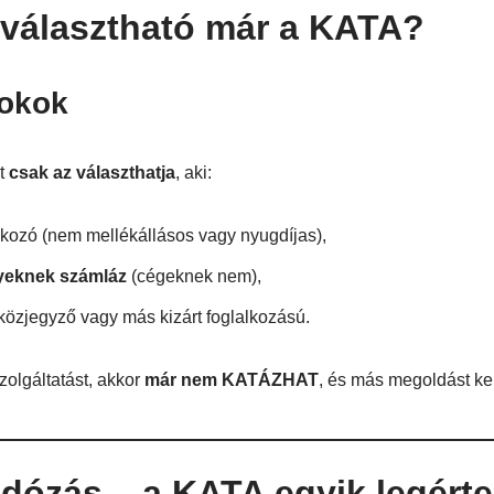
választható már a KATA?
 okok
t
csak az választhatja
, aki:
alkozó (nem mellékállásos vagy nyugdíjas),
eknek számláz
(cégeknek nem),
özjegyző vagy más kizárt foglalkozású.
olgáltatást, akkor
már nem KATÁZHAT
, és más megoldást kel
adózás – a KATA egyik legért