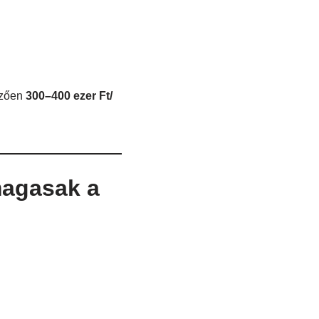
mzően
300–400 ezer Ft/
magasak a