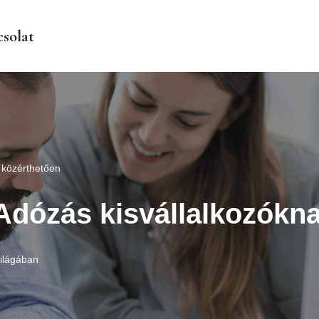
solat
 közérthetően
Adózás kisvállalkozókn
ilágában