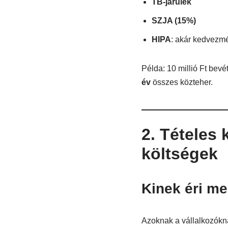
TB-járulék
SZJA (15%)
HIPA
: akár kedvezm
Példa: 10 millió Ft bev
év
összes közteher.
2. Tételes
költségek
Kinek éri m
Azoknak a vállalkozókna