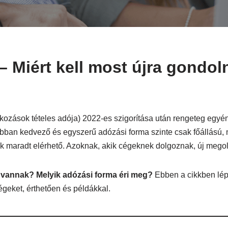
 Miért kell most újra gondoln
kozások tételes adója) 2022-es szigorítása után rengeteg egyéni
ábban kedvező és egyszerű adózási forma szinte csak főállás
 maradt elérhető. Azoknak, akik cégeknek dolgoznak, új megold
k vannak? Melyik adózási forma éri meg?
Ebben a cikkben lép
geket, érthetően és példákkal.