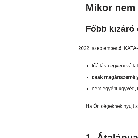
Mikor nem 
Főbb kizáró
szeptembertől KATA-
főállású egyéni váll
csak magánszemély
nem egyéni ügyvéd, k
Ha Ön cégeknek nyújt sz
1. Átalány