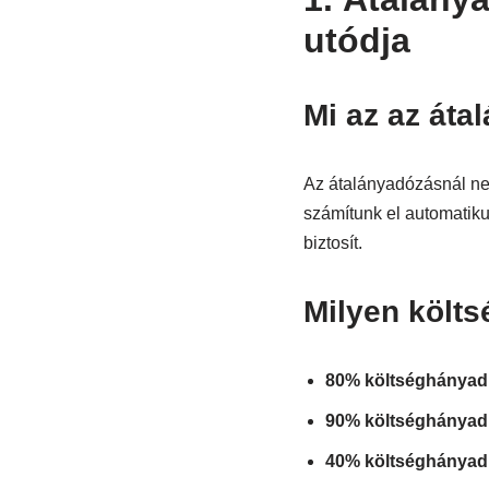
utódja
Mi az az áta
Az átalányadózásnál n
számítunk el automatiku
biztosít.
Milyen költ
80% költséghányad
90% költséghányad
40% költséghányad