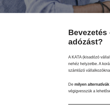
Bevezetés –
adózást?
A KATA (kisadózó vállal
nehéz helyzetbe. A kor
számlázó vállalkozóknak
De
milyen alternatívá
végigvesszük a lehetősé