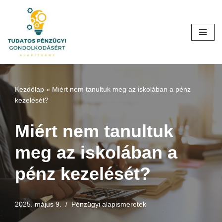
Skip
to
content
Kezdőlap
»
Miért nem tanultuk meg az iskolában a pénz
kezelését?
Miért nem tanultuk
meg az iskolában a
pénz kezelését?
2025. május 9.
Pénzügyi alapismeretek