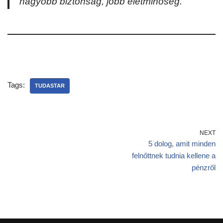
nagyobb biztonság, jobb életminőség.
Tags:
TUDASTAR
NEXT
5 dolog, amit minden
felnőttnek tudnia kellene a
pénzről