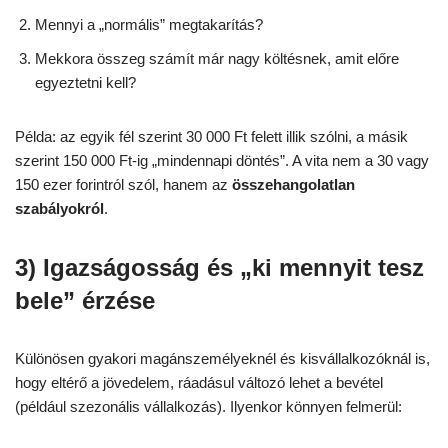
Mennyi a „normális” megtakarítás?
Mekkora összeg számít már nagy költésnek, amit előre
egyeztetni kell?
Példa: az egyik fél szerint 30 000 Ft felett illik szólni, a másik
szerint 150 000 Ft-ig „mindennapi döntés”. A vita nem a 30 vagy
150 ezer forintról szól, hanem az
összehangolatlan
szabályokról
.
3) Igazságosság és „ki mennyit tesz
bele” érzése
Különösen gyakori magánszemélyeknél és kisvállalkozóknál is,
hogy eltérő a jövedelem, ráadásul változó lehet a bevétel
(például szezonális vállalkozás). Ilyenkor könnyen felmerül: