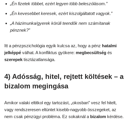
„Én fizetek többet, ezért legyen több beleszólásom.”
„Én kevesebbet keresek, ezért kiszolgáltatott vagyok.”
„A házimunka/gyerek körüli teendők nem számítanak
pénznek?”
Itt a pénzpszichológia egyik kulcsa az, hogy a pénz
hatalmi
jelképpé
válhat. A konfliktus gyökere:
megbecsültség
és
szerepek
tisztázatlansága.
4) Adósság, hitel, rejtett költések – a
bizalom megingása
Amikor valaki eltitkol egy tartozást, „okosban” vesz fel hitelt,
vagy rendszeresen eltüntet kisebb-nagyobb összegeket, az
nem csak pénzügyi probléma. Ez sokaknál a
bizalom
kérdése.