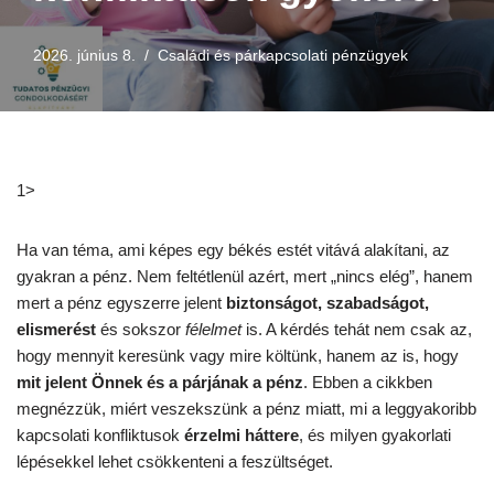
2026. június 8.
Családi és párkapcsolati pénzügyek
1>
Ha van téma, ami képes egy békés estét vitává alakítani, az
gyakran a pénz. Nem feltétlenül azért, mert „nincs elég”, hanem
mert a pénz egyszerre jelent
biztonságot, szabadságot,
elismerést
és sokszor
félelmet
is. A kérdés tehát nem csak az,
hogy mennyit keresünk vagy mire költünk, hanem az is, hogy
mit jelent Önnek és a párjának a pénz
. Ebben a cikkben
megnézzük, miért veszekszünk a pénz miatt, mi a leggyakoribb
kapcsolati konfliktusok
érzelmi háttere
, és milyen gyakorlati
lépésekkel lehet csökkenteni a feszültséget.