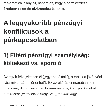
matematikai hiány áll, hanem az, hogy a pénz kérdése
értékrendeket és elvárásokat
ütköztet.
A leggyakoribb pénzügyi
konfliktusok a
párkapcsolatban
1) Eltérő pénzügyi személyiség:
költekező vs. spóroló
Az egyik fél a jelenben él („egyszer élünk”), a másik a jövőt védi
(„bármikor bármi történhet”). Ez az eltérés önmagában nem
probléma, de ha nincs róla kommunikáció, könnyen kialakul a
címkézés:
„te felelőtlen vagy”
vs.
„te fukar vagy”
.