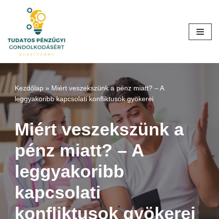
Skip
to
content
Kezdőlap
»
Miért veszekszünk a pénz miatt? – A
leggyakoribb kapcsolati konfliktusok gyökerei
Miért veszekszünk a
pénz miatt? – A
leggyakoribb
kapcsolati
konfliktusok gyökerei