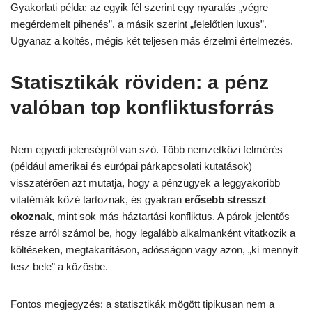
Gyakorlati példa: az egyik fél szerint egy nyaralás „végre
megérdemelt pihenés”, a másik szerint „felelőtlen luxus”.
Ugyanaz a költés, mégis két teljesen más érzelmi értelmezés.
Statisztikák röviden: a pénz
valóban top konfliktusforrás
Nem egyedi jelenségről van szó. Több nemzetközi felmérés
(például amerikai és európai párkapcsolati kutatások)
visszatérően azt mutatja, hogy a pénzügyek a leggyakoribb
vitatémák közé tartoznak, és gyakran
erősebb stresszt
okoznak
, mint sok más háztartási konfliktus. A párok jelentős
része arról számol be, hogy legalább alkalmanként vitatkozik a
költéseken, megtakarításon, adósságon vagy azon, „ki mennyit
tesz bele” a közösbe.
Fontos megjegyzés: a statisztikák mögött tipikusan nem a