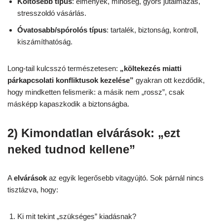
Költősebb típus
: élmények, minőség, gyors jutalmazás,
stresszoldó vásárlás.
Óvatosabb/spórolós típus
: tartalék, biztonság, kontroll,
kiszámíthatóság.
Long-tail kulcsszó természetesen:
„költekezés miatti
párkapcsolati konfliktusok kezelése”
gyakran ott kezdődik,
hogy mindketten felismerik: a másik nem „rossz”, csak
másképp kapaszkodik a biztonságba.
2) Kimondatlan elvárások: „ezt
neked tudnod kellene”
A
elvárások
az egyik legerősebb vitagyújtó. Sok párnál nincs
tisztázva, hogy:
Ki mit tekint „szükséges” kiadásnak?