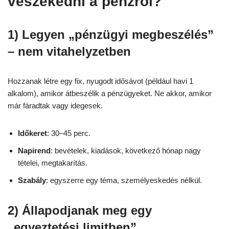
veszekedni a pénzről?
1) Legyen „pénzügyi megbeszélés”
– nem vitahelyzetben
Hozzanak létre egy fix, nyugodt idősávot (például havi 1
alkalom), amikor átbeszélik a pénzügyeket. Ne akkor, amikor
már fáradtak vagy idegesek.
Időkeret
: 30–45 perc.
Napirend
: bevételek, kiadások, következő hónap nagy
tételei, megtakarítás.
Szabály
: egyszerre egy téma, személyeskedés nélkül.
2) Állapodjanak meg egy
„egyeztetési limitben”