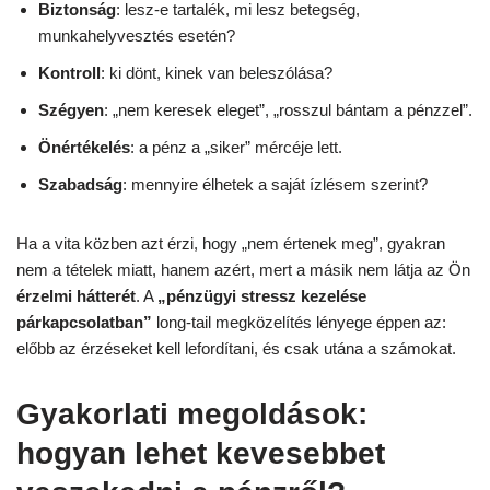
Biztonság
: lesz-e tartalék, mi lesz betegség,
munkahelyvesztés esetén?
Kontroll
: ki dönt, kinek van beleszólása?
Szégyen
: „nem keresek eleget”, „rosszul bántam a pénzzel”.
Önértékelés
: a pénz a „siker” mércéje lett.
Szabadság
: mennyire élhetek a saját ízlésem szerint?
Ha a vita közben azt érzi, hogy „nem értenek meg”, gyakran
nem a tételek miatt, hanem azért, mert a másik nem látja az Ön
érzelmi hátterét
. A
„pénzügyi stressz kezelése
párkapcsolatban”
long-tail megközelítés lényege éppen az:
előbb az érzéseket kell lefordítani, és csak utána a számokat.
Gyakorlati megoldások:
hogyan lehet kevesebbet