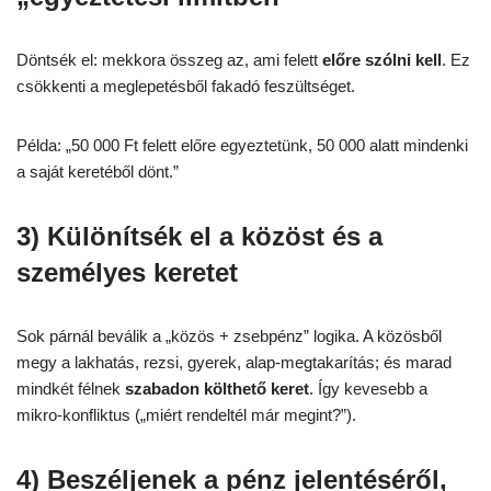
Döntsék el: mekkora összeg az, ami felett
előre szólni kell
. Ez
csökkenti a meglepetésből fakadó feszültséget.
Példa: „50 000 Ft felett előre egyeztetünk, 50 000 alatt mindenki
a saját keretéből dönt.”
3) Különítsék el a közöst és a
személyes keretet
Sok párnál beválik a „közös + zsebpénz” logika. A közösből
megy a lakhatás, rezsi, gyerek, alap-megtakarítás; és marad
mindkét félnek
szabadon költhető keret
. Így kevesebb a
mikro-konfliktus („miért rendeltél már megint?”).
4) Beszéljenek a pénz jelentéséről,