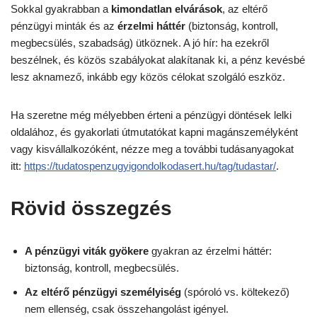
Sokkal gyakrabban a
kimondatlan elvárások
, az eltérő
pénzügyi minták és az
érzelmi háttér
(biztonság, kontroll,
megbecsülés, szabadság) ütköznek. A jó hír: ha ezekről
beszélnek, és közös szabályokat alakítanak ki, a pénz kevésbé
lesz aknamező, inkább egy közös célokat szolgáló eszköz.
Ha szeretne még mélyebben érteni a pénzügyi döntések lelki
oldalához, és gyakorlati útmutatókat kapni magánszemélyként
vagy kisvállalkozóként, nézze meg a további tudásanyagokat
itt:
https://tudatospenzugyigondolkodasert.hu/tag/tudastar/
.
Rövid összegzés
A pénzügyi viták gyökere
gyakran az érzelmi háttér:
biztonság, kontroll, megbecsülés.
Az eltérő pénzügyi személyiség
(spóroló vs. költekező)
nem ellenség, csak összehangolást igényel.