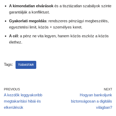
A kimondatlan elvárások
és a tisztázatlan szabályok szinte
garantálják a konfliktust.
Gyakorlati megoldás
: rendszeres pénzügyi megbeszélés,
egyeztetési limit, közös + személyes keret.
A cél
: a pénz ne vita legyen, hanem közös eszköz a közös
élethez.
Tags:
TUDASTAR
PREVIOUS
NEXT
A kezdők leggyakoribb
Hogyan bankoljunk
megtakarítási hibái és
biztonságosan a digitális
elkerülésük
világban?