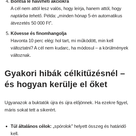
Bontsa le havi/heti akciókra
A cél nem attól lesz valós, hogy leírja, hanem attól, hogy
naptárba tehető
. Példa: „minden hónap 5-én automatikus
átvezetés 50 000 Ft”.
Kövesse és finomhangolja
Havonta 10 perc elég: hol tart, mi működött, min kell
változtatni? A cél nem kudarc, ha módosul – a körülmények
változnak.
Gyakori hibák célkitűzésnél –
és hogyan kerülje el őket
Ugyanazok a buktatók újra és újra előjönnek. Ha ezekre figyel,
máris sokat tett a sikerért.
Túl általános célok:
„spórolok” helyett összeg és határidő
kell.