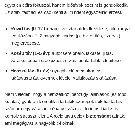
egyetlen célra fókuszál, hanem időtávok szerint is gondolkodik.
Ez stabilitást ad, és csökkenti a „mindent egyszerre” érzést.
Rövid táv (0–12 hónap):
vésztartalék elkezdése, hitelkártya
lenullázása, 1–2 nagyobb kiadás (pl. biztosítás, szerviz)
megtervezése.
Közép táv (1–5 év):
autócsere önerő, lakásfelújítás,
vállalkozásban eszközbeszerzés, adótartalék felépítése.
Hosszú táv (5+ év):
nyugdíjcélú megtakarítás,
lakásvásárlás, gyermek jövője, vállalkozás skálázása.
Nem véletlen, hogy a nemzetközi pénzügyi ajánlások (és több
kutatás) gyakran kiemelik a tartalék szerepét: sok háztartás
számára egy váratlan, néhány százezer forintos kiadás is
komoly stresszt jelent. A rövid távú célok
biztonságot
adnak,
ami megágyaz a nagyobb céloknak.