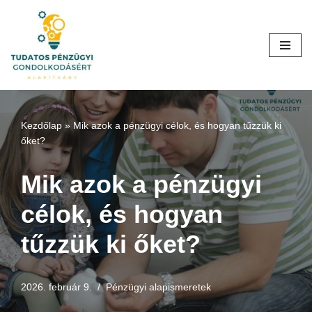
Skip
to
content
Kezdőlap
»
Mik azok a pénzügyi célok, és hogyan tűzzük ki
őket?
Mik azok a pénzügyi
célok, és hogyan
tűzzük ki őket?
2026. február 9.
Pénzügyi alapismeretek