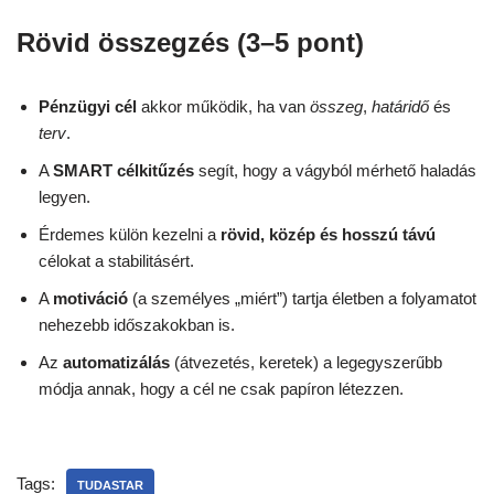
Rövid összegzés (3–5 pont)
Pénzügyi cél
akkor működik, ha van
összeg
,
határidő
és
terv
.
A
SMART célkitűzés
segít, hogy a vágyból mérhető haladás
legyen.
Érdemes külön kezelni a
rövid, közép és hosszú távú
célokat a stabilitásért.
A
motiváció
(a személyes „miért”) tartja életben a folyamatot
nehezebb időszakokban is.
Az
automatizálás
(átvezetés, keretek) a legegyszerűbb
módja annak, hogy a cél ne csak papíron létezzen.
Tags:
TUDASTAR