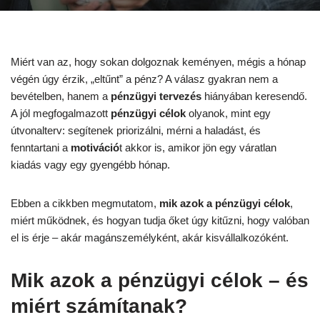
Miért van az, hogy sokan dolgoznak keményen, mégis a hónap
végén úgy érzik, „eltűnt” a pénz? A válasz gyakran nem a
bevételben, hanem a
pénzügyi tervezés
hiányában keresendő.
A jól megfogalmazott
pénzügyi célok
olyanok, mint egy
útvonalterv: segítenek priorizálni, mérni a haladást, és
fenntartani a
motiváció
t akkor is, amikor jön egy váratlan
kiadás vagy egy gyengébb hónap.
Ebben a cikkben megmutatom,
mik azok a pénzügyi célok
,
miért működnek, és hogyan tudja őket úgy kitűzni, hogy valóban
el is érje – akár magánszemélyként, akár kisvállalkozóként.
Mik azok a pénzügyi célok – és
miért számítanak?