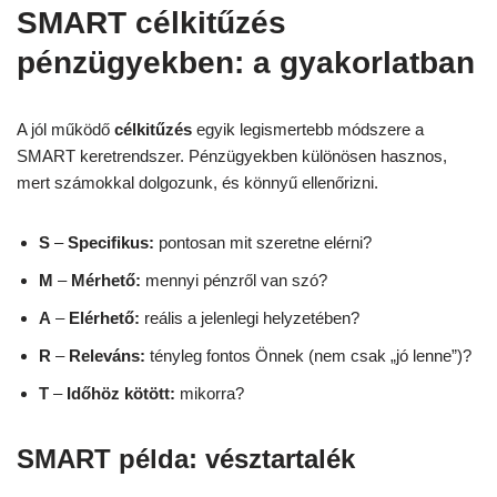
SMART célkitűzés
pénzügyekben: a gyakorlatban
A jól működő
célkitűzés
egyik legismertebb módszere a
SMART keretrendszer. Pénzügyekben különösen hasznos,
mert számokkal dolgozunk, és könnyű ellenőrizni.
S
–
Specifikus:
pontosan mit szeretne elérni?
M
–
Mérhető:
mennyi pénzről van szó?
A
–
Elérhető:
reális a jelenlegi helyzetében?
R
–
Releváns:
tényleg fontos Önnek (nem csak „jó lenne”)?
T
–
Időhöz kötött:
mikorra?
SMART példa: vésztartalék