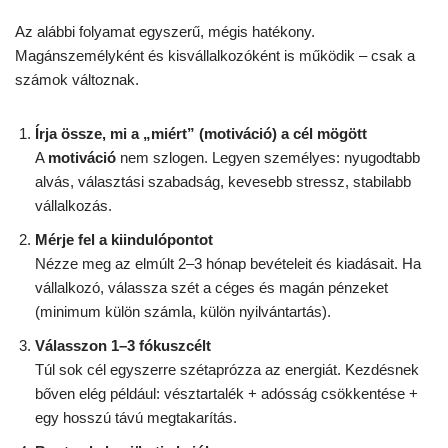
Az alábbi folyamat egyszerű, mégis hatékony.
Magánszemélyként és kisvállalkozóként is működik – csak a
számok változnak.
Írja össze, mi a „miért” (motiváció) a cél mögött
A
motiváció
nem szlogen. Legyen személyes: nyugodtabb
alvás, választási szabadság, kevesebb stressz, stabilabb
vállalkozás.
Mérje fel a kiindulópontot
Nézze meg az elmúlt 2–3 hónap bevételeit és kiadásait. Ha
vállalkozó, válassza szét a céges és magán pénzeket
(minimum külön számla, külön nyilvántartás).
Válasszon 1–3 fókuszcélt
Túl sok cél egyszerre szétaprózza az energiát. Kezdésnek
bőven elég például: vésztartalék + adósság csökkentése +
egy hosszú távú megtakarítás.