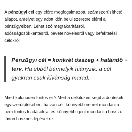
A
pénzügyi cél
egy előre megfogalmazott, számszerűsíthető
állapot, amelyet egy adott időn belül szeretne elérni a
pénzügyeiben. Lehet szó megtakarításról,
adósságcsökkentésről, bevételnövelésről vagy befektetési
célokról.
Pénzügyi cél = konkrét összeg + határidő +
terv
. Ha ebből bármelyik hiányzik, a cél
gyakran csak kívánság marad.
Miért különösen fontos ez? Mert a célkitűzés segít a döntések
egyszerűsítésében: ha van cél, könnyebb nemet mondani a
nem fontos kiadásokra, és könnyebb igent mondani a hosszú
távon hasznos lépésekre.