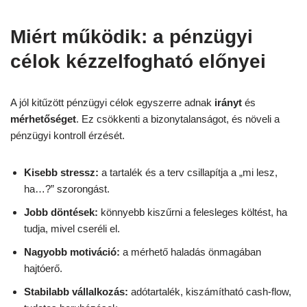
Miért működik: a pénzügyi
célok kézzelfogható előnyei
A jól kitűzött pénzügyi célok egyszerre adnak
irányt
és
mérhetőséget
. Ez csökkenti a bizonytalanságot, és növeli a
pénzügyi kontroll érzését.
Kisebb stressz:
a tartalék és a terv csillapítja a „mi lesz,
ha…?” szorongást.
Jobb döntések:
könnyebb kiszűrni a felesleges költést, ha
tudja, mivel cseréli el.
Nagyobb motiváció:
a mérhető haladás önmagában
hajtóerő.
Stabilabb vállalkozás:
adótartalék, kiszámítható cash-flow,