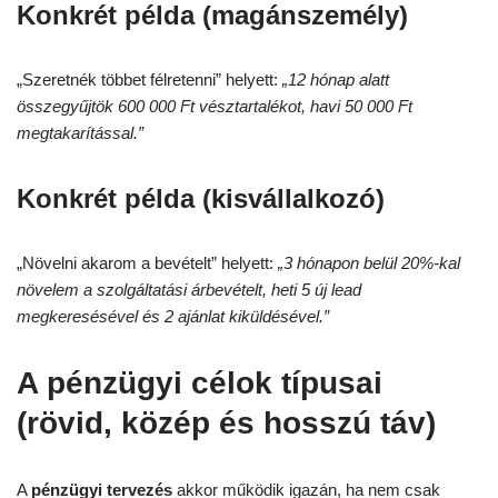
Konkrét példa (magánszemély)
„Szeretnék többet félretenni” helyett:
„12 hónap alatt
összegyűjtök 600 000 Ft vésztartalékot, havi 50 000 Ft
megtakarítással.”
Konkrét példa (kisvállalkozó)
„Növelni akarom a bevételt” helyett:
„3 hónapon belül 20%-kal
növelem a szolgáltatási árbevételt, heti 5 új lead
megkeresésével és 2 ajánlat kiküldésével.”
A pénzügyi célok típusai
(rövid, közép és hosszú táv)
A
pénzügyi tervezés
akkor működik igazán, ha nem csak