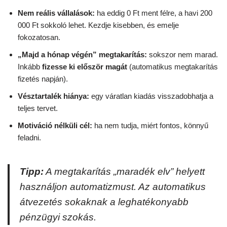
Nem reális vállalások:
ha eddig 0 Ft ment félre, a havi 200
000 Ft sokkoló lehet. Kezdje kisebben, és emelje
fokozatosan.
„Majd a hónap végén” megtakarítás:
sokszor nem marad.
Inkább
fizesse ki először magát
(automatikus megtakarítás
fizetés napján).
Vésztartalék hiánya:
egy váratlan kiadás visszadobhatja a
teljes tervet.
Motiváció nélküli cél:
ha nem tudja, miért fontos, könnyű
feladni.
Tipp:
A megtakarítás „maradék elv” helyett
használjon
automatizmust
. Az automatikus
átvezetés sokaknak a leghatékonyabb
pénzügyi szokás.