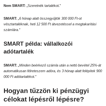
Nem SMART:
„Szeretnék tartalékot.”
SMART:
„6 hónap alatt összegyűjtök 300 000 Ft-ot
vésztartaléknak, heti 12 500 Ft átvezetéssel a megtakarítási
számlára.”
SMART példa: vállalkozói
adótartalék
SMART:
„Minden beérkező számla után a nettó bevétel 25%-át
automatikusan félreteszem adóra, és 3 hónap alatt felépítek 900
000 Ft adótartalékot.”
Hogyan tűzzön ki pénzügyi
célokat lépésről lépésre?