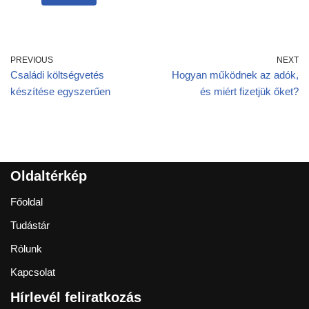
PREVIOUS
NEXT
Családi költségvetés
Hogyan működnek az adók,
készítése egyszerűen
és miért fizetjük őket?
Oldaltérkép
Főoldal
Tudástár
Rólunk
Kapcsolat
Hírlevél feliratkozás