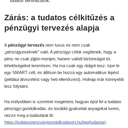
tudatos beruházások.
Zárás: a tudatos célkitűzés a
pénzügyi tervezés alapja
A
pénzügyi tervezés
nem luxus és nem csak
„pénzügyeseknek” való. A pénzügyi célok segítenek, hogy a
pénz ne csak jöjjön-menjen, hanem valódi biztonságot és
lehetőségeket teremtsen. Ha ma csak egy dolgot tesz: írjon le
egy
SMART célt, és állítson be hozzá egy automatikus lépést
(például átvezetést vagy heti ellenőrzést). Holnap már könnyebb
lesz folytatni.
Ha mélyebben is szeretné megérteni, hogyan épül fel a tudatos
pénzügyi gondolkodás, és további gyakorlati anyagokat keres,
nézze meg a tudástárat itt:
https://tudatospenzugyigondolkodasert.hu/tag/tudastar/
.