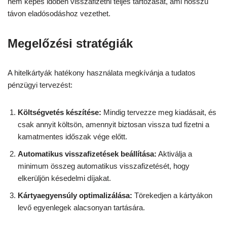
nem képes időben visszafizetni teljes tartozását, ami hosszú
távon eladósodáshoz vezethet.
Megelőzési stratégiák
A hitelkártyák hatékony használata megkívánja a tudatos
pénzügyi tervezést:
Költségvetés készítése:
Mindig tervezze meg kiadásait, és
csak annyit költsön, amennyit biztosan vissza tud fizetni a
kamatmentes időszak vége előtt.
Automatikus visszafizetések beállítása:
Aktiválja a
minimum összeg automatikus visszafizetését, hogy
elkerüljön késedelmi díjakat.
Kártyaegyensúly optimalizálása:
Törekedjen a kártyákon
levő egyenlegek alacsonyan tartására.