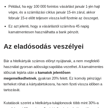
Például, ha egy 100 000 forintos vásárlást január 1-jén hajt
végre, és a számlázási ciklus január 15-én zárul, akkor
február 15-e előtt teljesen vissza kell fizetnie az összeget.
Ez azt jelenti, hogy a vásárlástól számítva 45 napig
kamatmentesen használhatta a bank pénzét.
Az eladósodás veszélyei
Bár a hitelkártyák számos előnyt nyújtanak, a nem megfelelő
használat gyorsan adósságcsapdába vezethet. A kamatmentes
időszak lejárta után a
kamatok jelentősen
megemelkedhetnek
, gyakran 20% felett. Ez komoly pénzügyi
terheket róhat a kártyabirtokosra, ha nem fizeti vissza időben a
tartozását.
Kutatások szerint a hitelkártya-tulajdonosok több mint 30%-a