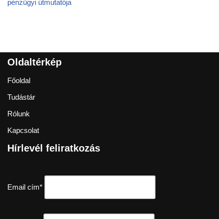
pénzügyi útmutatója
Oldaltérkép
Főoldal
Tudástár
Rólunk
Kapcsolat
Hírlevél feliratkozás
Email cím*