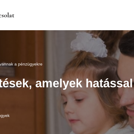
solat
 vannak a pénzügyekre
tések, amelyek hatással
ügyek