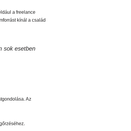
ldául a freelance
forrást kínál a család
m sok esetben
átgondolása. Az
egőrzéséhez.