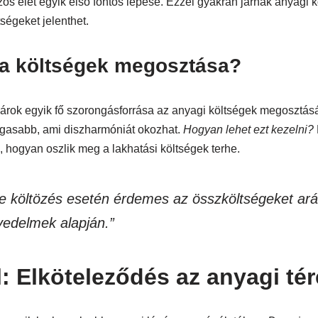
ös élet egyik első fontos lépése. Ezzel gyakran járnak anyagi
tségeket jelenthet.
 a költségek megosztása?
párok egyik fő szorongásforrása az anyagi költségek megosztás
agasabb, ami diszharmóniát okozhat.
Hogyan lehet ezt kezelni?
, hogyan oszlik meg a lakhatási költségek terhe.
be költözés esetén érdemes az összköltségeket ar
vedelmek alapján.”
: Elköteleződés az anyagi tér