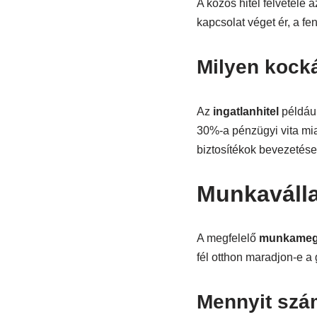
A közös hitel felvétele
kapcsolat véget ér, a fe
Milyen kocká
Az
ingatlanhitel
például
30%-a pénzügyi vita mia
biztosítékok bevezetése,
Munkaválla
A megfelelő
munkameg
fél otthon maradjon-e a
Mennyit szá