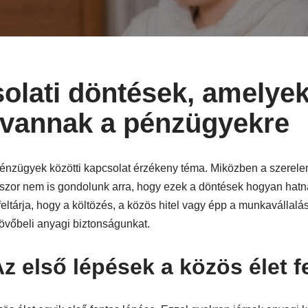
olati döntések, amelye
 vannak a pénzügyekre
énzügyek közötti kapcsolat érzékeny téma. Miközben a szerelem
sokszor nem is gondolunk arra, hogy ezek a döntések hogyan hat
feltárja, hogy a költözés, a közös hitel vagy épp a munkavállalá
övőbeli anyagi biztonságunkat.
z első lépések a közös élet f