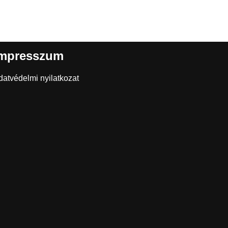
mpresszum
datvédelmi nyilatkozat