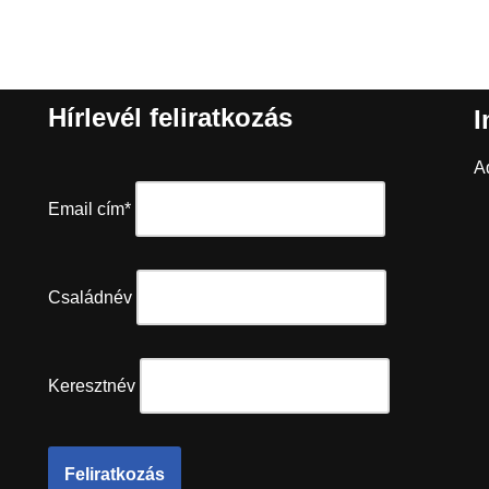
Hírlevél feliratkozás
I
A
Email cím*
Családnév
Keresztnév