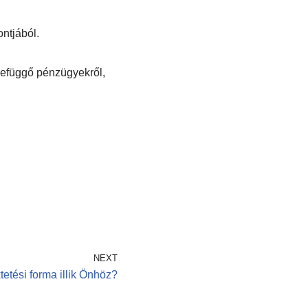
ntjából.
zefüggő pénzügyekről,
NEXT
tetési forma illik Önhöz?