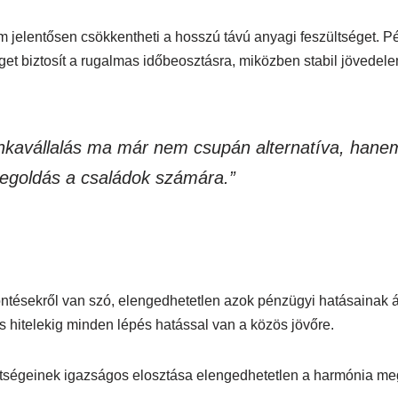
jelentősen csökkentheti a hosszú távú anyagi feszültséget. Pé
et biztosít a rugalmas időbeosztásra, miközben stabil jövedelem
kavállalás ma már nem csupán alternatíva, hane
egoldás a családok számára.”
ntésekről van szó, elengedhetetlen azok pénzügyi hatásainak 
s hitelekig minden lépés hatással van a közös jövőre.
ltségeinek igazságos elosztása elengedhetetlen a harmónia m