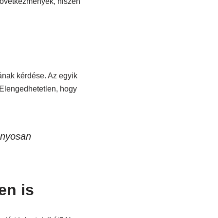
 következmények, hiszen
ának kérdése. Az egyik
Elengedhetetlen, hogy
ányosan
en is