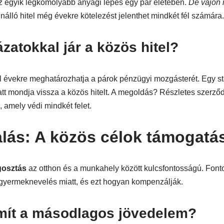
 az egyik legkomolyabb anyagi lépés egy pár életében.
De vajon m
nnálló hitel még évekre kötelezést jelenthet mindkét fél számára.
zatokkal jár a közös hitel?
 évekre meghatározhatja a párok pénzügyi mozgásterét. Egy stat
tt mondja vissza a közös hitelt. A megoldás? Részletes szerződé
 amely védi mindkét felet.
lás: A közös célok támogatá
osztás
az otthon és a munkahely között kulcsfontosságú. Font
 gyermeknevelés miatt, és ezt hogyan kompenzálják.
mít a másodlagos jövedelem?