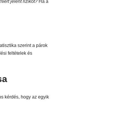
iért jelent rizikót?
Ha a
isztika szerint a párok
si feltételek és
sa
os kérdés, hogy az egyik