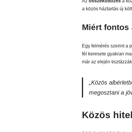
Az
összeköltözés
a köz
a közös háztartás új köl
Miért fontos
Egy felmérés szerint a 
fél keresete gyakran m
már az elején tisztázzák
„Közös albérlet
megosztani a jö
Közös hitel