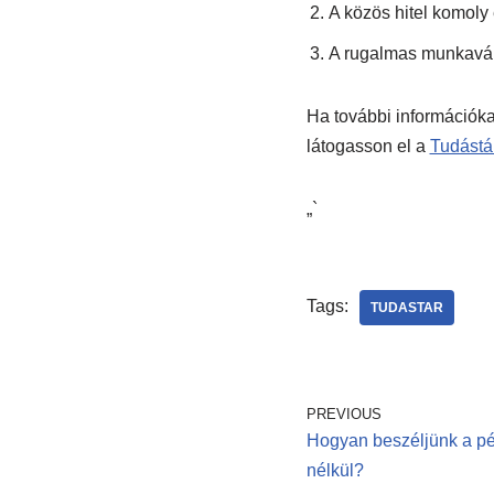
A közös hitel komoly 
A rugalmas munkaváll
Ha további információk
látogasson el a
Tudástár
„`
Tags:
TUDASTAR
PREVIOUS
Hogyan beszéljünk a pé
nélkül?