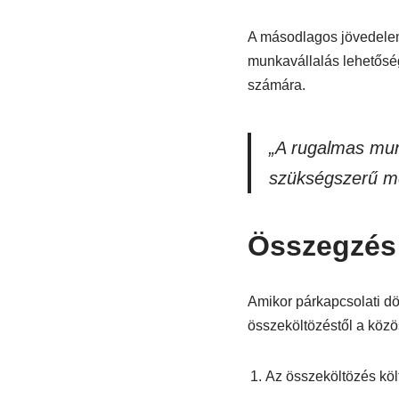
A másodlagos jövedelem 
munkavállalás lehetőség
számára.
„A rugalmas mun
szükségszerű m
Összegzés
Amikor párkapcsolati dö
összeköltözéstől a közö
Az összeköltözés kö