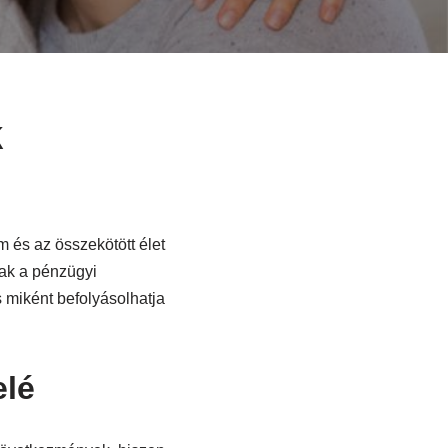
k
 és az összekötött élet
nak a pénzügyi
s miként befolyásolhatja
elé