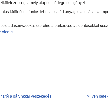
elkötelezettség, amely alapos mérlegelést igényel.
alás különösen fontos lehet a család anyagi stabilitása szempo
at és tudásanyagokat szeretne a párkapcsolati döntésekkel öss
 oldalra
.
nzről a párunkkal veszekedés
Milyen befek