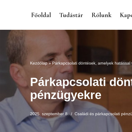
Főoldal
Tudástár
Rólunk
Kapc
Skip
to
content
Kezdőlap
»
Párkapcsolati döntések, amelyek hatással
Párkapcsolati dön
pénzügyekre
2025. szeptember 8.
Családi és párkapcsolati pénz