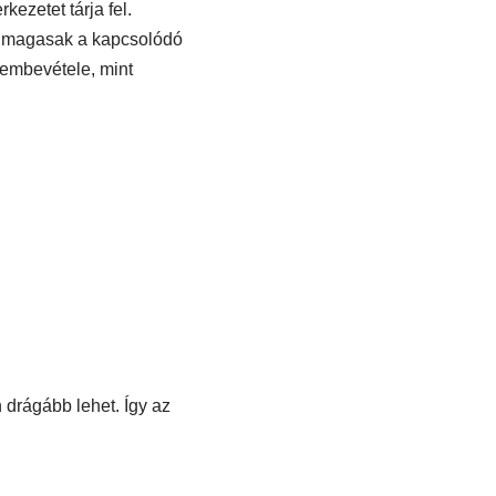
kezetet tárja fel.
a magasak a kapcsolódó
lembevétele, mint
 drágább lehet. Így az