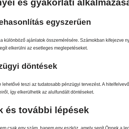
yei és gyakorlati alkalmazás
ehasonlítás egyszerűen
a különböző ajánlatok összemérésére. Számokban kifejezve ny
 segít elkerülni az esetleges meglepetéseket.
zügyi döntések
lehetővé teszi az tudatosabb pénzügyi tervezést. A hitelfelvevő
eiről, így elkerülhetik az alulfundált döntéseket.
 és további lépések
em csak egy szám, hanem egy eszköz, amely segít Önnek a le