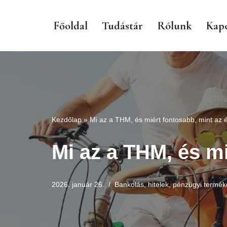
Főoldal
Tudástár
Rólunk
Kapc
Skip
to
content
Kezdőlap
»
Mi az a THM, és miért fontosabb, mint az
Mi az a THM, és m
2026. január 26.
Bankolás, hitelek, pénzügyi termék