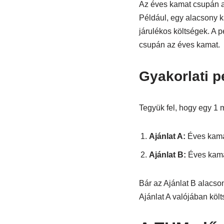
Az éves kamat csupán a h
Például, egy alacsony 
járulékos költségek. A 
csupán az éves kamat.
Gyakorlati p
Tegyük fel, hogy egy 1 mi
Ajánlat A:
Éves kam
Ajánlat B:
Éves kam
Bár az Ajánlat B alacso
Ajánlat A valójában köl