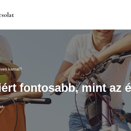
solat
 éves kamat?
iért fontosabb, mint az
ek