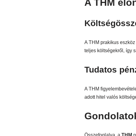
A THM előn
Költségössz
A THM prakikus eszköz 
teljes költségekről, így
Tudatos pén
A THM figyelembevétele 
adott hitel valós költség
Gondolatok
Összefoglalva, a
THM
n