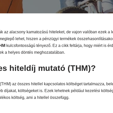
ák az alacsony kamatozású hiteleket, de vajon valóban ezek a
 meglepő lehet, hiszen a pénzügyi termékek összehasonlításako
HM
kulcsfontosságú tényező. Ez a cikk feltárja, hogy miért is é
ek a helyes döntés meghozatalában.
jes hiteldíj mutató (THM)?
(THM) az összes hitellel kapcsolatos költséget tartalmazza, be
díjakat, költségeket is. Ezek lehetnek például kezelési költségek
ékos költség, ami a hitellel összefügg.