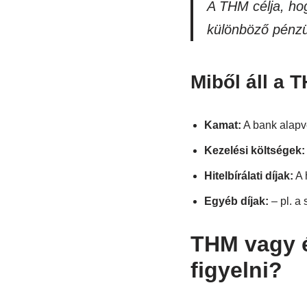
A THM célja, hog
különböző pénzü
Miből áll a 
Kamat:
A bank alapve
Kezelési költségek:
Hitelbírálati díjak:
A 
Egyéb díjak:
– pl. a 
THM vagy é
figyelni?