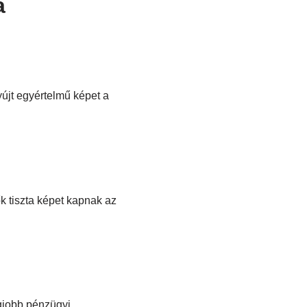
a
újt egyértelmű képet a
k tiszta képet kapnak az
gjobb pénzügyi