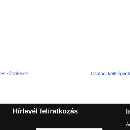
tés készítése?
Családi költségvet
Hírlevél feliratkozás
I
A