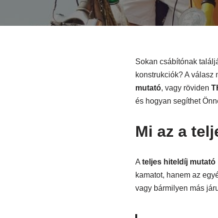
Sokan csábítónak találj
konstrukciók? A válasz
mutató
, vagy röviden
T
és hogyan segíthet Önn
Mi az a tel
A
teljes hiteldíj mutató
kamatot, hanem az egyéb 
vagy bármilyen más járul