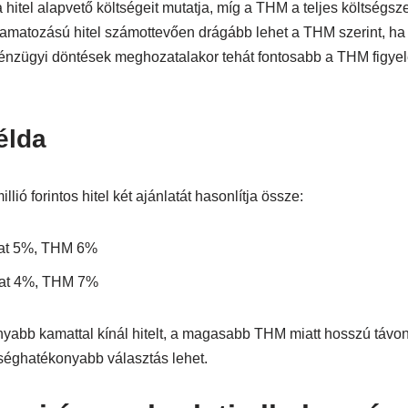
itel alapvető költségeit mutatja, míg a THM a teljes költségszer
kamatozású hitel számottevően drágább lehet a THM szerint, h
pénzügyi döntések meghozatalakor tehát fontosabb a THM figye
élda
llió forintos hitel két ajánlatát hasonlítja össze:
at 5%, THM 6%
at 4%, THM 7%
nyabb kamattal kínál hitelt, a magasabb THM miatt hosszú távon
tséghatékonyabb választás lehet.