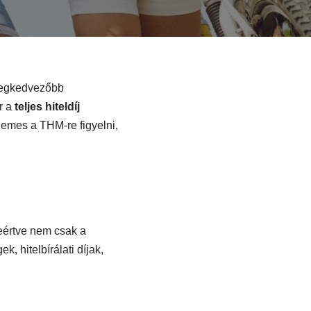
 legkedvezőbb
r a
teljes hiteldíj
rdemes a THM-re figyelni,
leértve nem csak a
, hitelbírálati díjak,