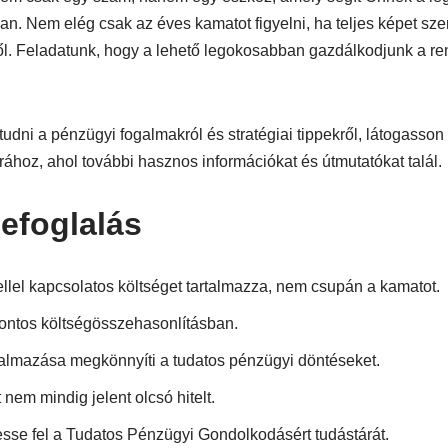
. Nem elég csak az éves kamatot figyelni, ha teljes képet szer
ről. Feladatunk, hogy a lehető legokosabban gazdálkodjunk a r
udni a pénzügyi fogalmakról és stratégiai tippekről, látogasson
ához, ahol további hasznos információkat és útmutatókat talál.
efoglalás
llel kapcsolatos költséget tartalmazza, nem csupán a kamatot.
pontos költségösszehasonlításban.
almazása megkönnyíti a tudatos pénzügyi döntéseket.
em mindig jelent olcsó hitelt.
esse fel a Tudatos Pénzügyi Gondolkodásért tudástárát.