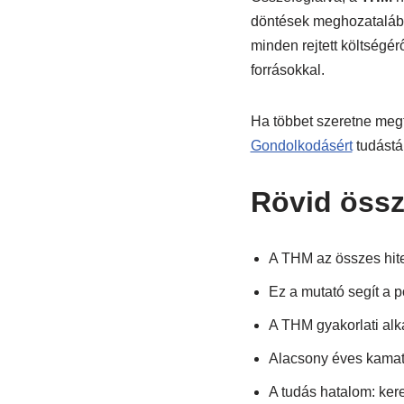
döntések meghozatalában
minden rejtett költségé
forrásokkal.
Ha többet szeretne megt
Gondolkodásért
tudástár
Rövid össz
A THM az összes hite
Ez a mutató segít a 
A THM gyakorlati alk
Alacsony éves kamat n
A tudás hatalom: ker