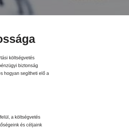
ossága
tási költségvetés
pénzügyi biztonság
és hogyan segítheti elő a
elül, a költségvetés
őségeink és céljaink