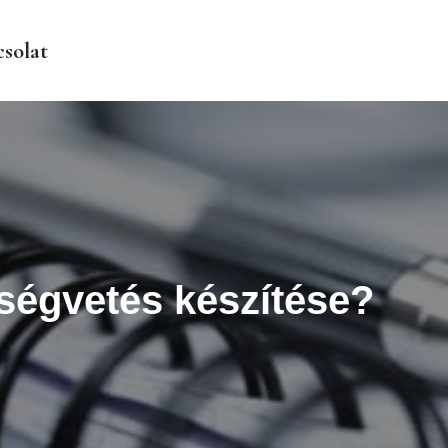
solat
tségvetés készítése?