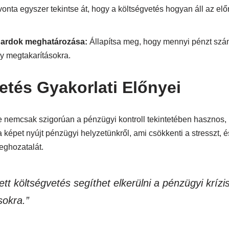
nta egyszer tekintse át, hogy a költségvetés hogyan áll az elő
dardok meghatározása:
Állapítsa meg, hogy mennyi pénzt szá
y megtakarításokra.
etés Gyakorlati Előnyei
se nemcsak szigorúan a pénzügyi kontroll tekintetében hasznos
ta képet nyújt pénzügyi helyzetünkről, ami csökkenti a stresszt, é
ghozatalát.
ett költségvetés segíthet elkerülni a pénzügyi krízi
sokra.”