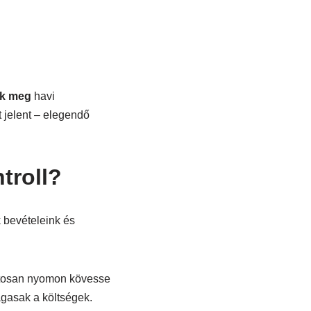
ak meg
havi
t jelent – elegendő
troll?
 bevételeink és
ntosan nyomon kövesse
gasak a költségek.