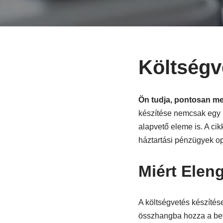
Költségv
Ön tudja, pontosan me
készítése nemcsak egy 
alapvető eleme is. A cik
háztartási pénzügyek op
Miért Elen
A költségvetés készítés
összhangba hozza a bevé