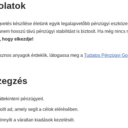
olatok
égvetés készítése életünk egyik legalapvetőbb pénzügyi eszköz
anem hosszú távú pénzügyi stabilitást is biztosít. Ha még nincs 
ő, hogy elkezdje!
znos anyagok érdeklik, látogassa meg a
Tudatos Pénzügyi Go
zegzés
áttekinteni pénzügyeit.
llt ad, amely segít a célok elérésében.
nnyíti a váratlan kiadások kezelését.