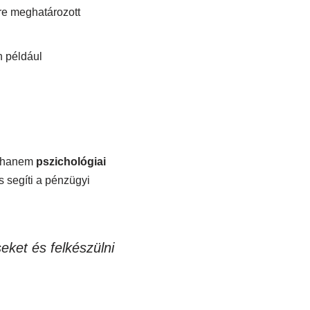
re meghatározott
n például
, hanem
pszichológiai
s segíti a pénzügyi
seket és felkészülni