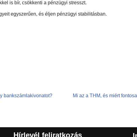
kel is bír, csökkenti a pénzügyi stresszt.
eit egyszerűen, és éljen pénzügyi stabilitásban.
y bankszámlakivonatot?
Mi az a THM, és miért fontos
Hírlevél feliratkozás
I