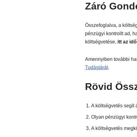
Záró Gond
Összefoglalva, a költs
pénzügyi kontrollt ad, h
költségvetése,
itt az id
Amennyiben további has
Tudástárát
.
Rövid Öss
A költségvetés segít 
Olyan pénzügyi kontro
A költségvetés megkö