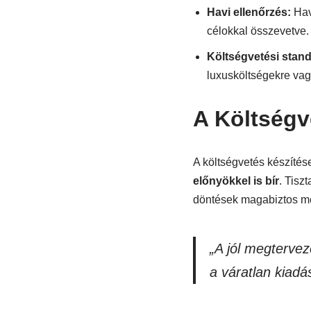
Havi ellenőrzés:
Havo
célokkal összevetve.
Költségvetési stan
luxusköltségekre vag
A Költségv
A költségvetés készíté
előnyökkel is bír
. Tisz
döntések magabiztos me
„A jól megtervez
a váratlan kiadá