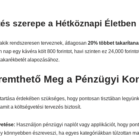
és szerepe a Hétköznapi Életben
 akik rendszeresen terveznek, átlagosan
20% többet takarítan
nap egy kávéra költ 800 forintot, havi szinten ez 24,000 forinto
akarékbetét alapozásához.
emthető Meg a Pénzügyi Kon
ntartása érdekében szükséges, hogy pontosan tisztában legyünk
amit a költségvetési tervezés biztosít.
vetése:
Használjon pénzügyi naplót vagy applikációt, hogy po
gy könnyebben észreveszi, ha egyes kategóriákban túlzottan ma