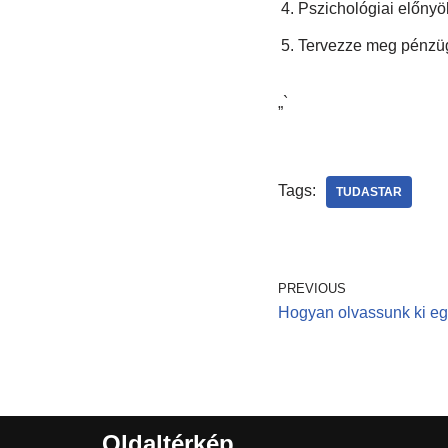
Pszichológiai előnyök
Tervezze meg pénzügy
„`
Tags:
TUDASTAR
PREVIOUS
Hogyan olvassunk ki eg
Oldaltérkép