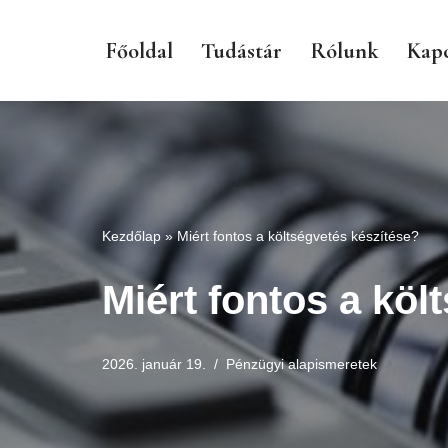
Főoldal
Tudástár
Rólunk
Kapc
Skip
to
content
Kezdőlap
»
Miért fontos a költségvetés készítése?
Miért fontos a köl
2026. január 19.
Pénzügyi alapismeretek