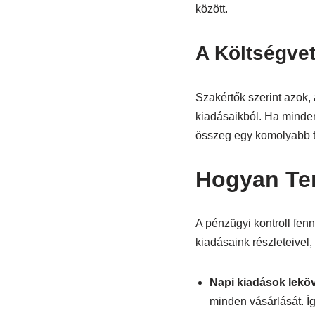
között.
A Költségvet
Szakértők szerint azok,
kiadásaikból. Ha minden 
összeg egy komolyabb t
Hogyan Ter
A pénzügyi kontroll fen
kiadásaink részleteivel, 
Napi kiadások lekö
minden vásárlását. Í