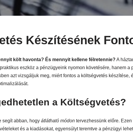
etés Készítésének Font
nnyit költ havonta? És mennyit kellene félretennie?
A háztar
praktikus eszköz a pénzügyeink nyomon követésére, hanem a 
kben azt vizsgáljuk meg, miért fontos a költségvetés készítése, 
timalizálását.
gedhetetlen a Költségvetés?
e segít abban, hogy
átlátható módon
tervezhessünk előre. Ezen f
teleket és a kiadásokat, egyensúlyt teremtve a pénzügyi lehet