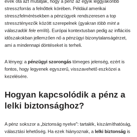
évek óta azt mutatják, hogy a pénz az egyik leggyakoribb
stresszforrás a felnőttek körében. Például amerikai
stresszfelmérésekben a pénzügyek rendszeresen a top
stressztényezők között szerepelnek (gyakran
több mint a
válaszadók fele
említi). Európai kontextusban pedig az inflációs
időszakokban jellemzően nő a pénzügyi bizonytalanságérzet,
ami a mindennapi döntéseket is terheli.
A lényeg: a
pénzügyi szorongás
tömeges jelenség, ezért is
fontos, hogy legyenek egyszerű, visszavehető eszközei a
kezelésére.
Hogyan kapcsolódik a pénz a
lelki biztonsághoz?
A pénz sokszor a „biztonság nyelve”: tartalék, kiszámíthatóság,
választási lehetőség. Ha ezek hiányoznak, a
lelki biztonság
is