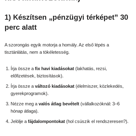
1) Készítsen „pénzügyi térképet” 30
perc alatt
A szorongás egyik motorja a homály. Az első lépés a
tisztánlátás, nem a tökéletesség.
Írja össze a
fix havi kiadásokat
(lakhatás, rezsi,
előfizetések, biztosítások).
Írja össze a
változó kiadásokat
(élelmiszer, közlekedés,
gyerekprogramok).
Nézze meg a
valós átlag bevételt
(vállalkozóknál: 3–6
hónap átlaga).
Jelölje a
fájdalompontokat
(hol csúszik el rendszeresen?).