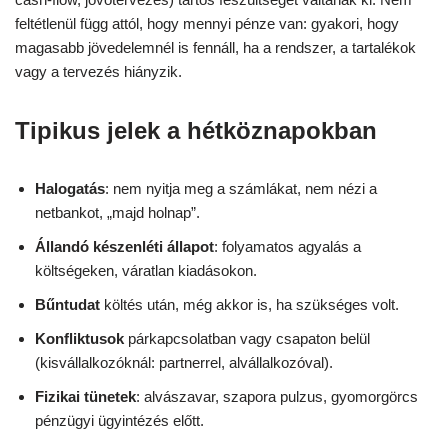
feltétlenül függ attól, hogy mennyi pénze van: gyakori, hogy
magasabb jövedelemnél is fennáll, ha a rendszer, a tartalékok
vagy a tervezés hiányzik.
Tipikus jelek a hétköznapokban
Halogatás
: nem nyitja meg a számlákat, nem nézi a
netbankot, „majd holnap”.
Állandó készenléti állapot
: folyamatos agyalás a
költségeken, váratlan kiadásokon.
Bűntudat
költés után, még akkor is, ha szükséges volt.
Konfliktusok
párkapcsolatban vagy csapaton belül
(kisvállalkozóknál: partnerrel, alvállalkozóval).
Fizikai tünetek
: alvászavar, szapora pulzus, gyomorgörcs
pénzügyi ügyintézés előtt.