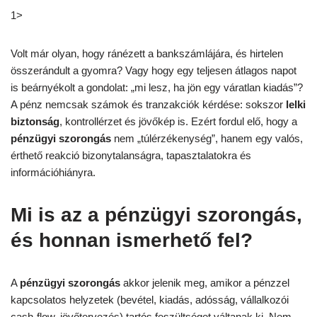
1>
Volt már olyan, hogy ránézett a bankszámlájára, és hirtelen
összerándult a gyomra? Vagy hogy egy teljesen átlagos napot
is beárnyékolt a gondolat: „mi lesz, ha jön egy váratlan kiadás”?
A pénz nemcsak számok és tranzakciók kérdése: sokszor
lelki
biztonság
, kontrollérzet és jövőkép is. Ezért fordul elő, hogy a
pénzügyi szorongás
nem „túlérzékenység”, hanem egy valós,
érthető reakció bizonytalanságra, tapasztalatokra és
információhiányra.
Mi is az a pénzügyi szorongás,
és honnan ismerhető fel?
A
pénzügyi szorongás
akkor jelenik meg, amikor a pénzzel
kapcsolatos helyzetek (bevétel, kiadás, adósság, vállalkozói
cash-flow, jövőtervezés) tartós feszültséget váltanak ki. Nem