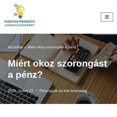
Skip
to
content
Kezdőlap
»
Miért okoz szorongást a pénz?
Miért okoz szorongást
a pénz?
2026. június 22.
Pénzügyek és lelki biztonság