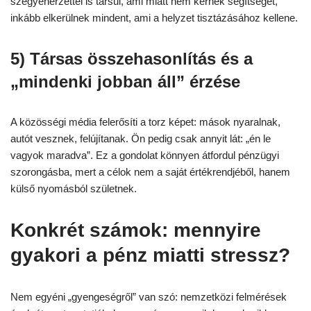
szégyenérzettel is társul, ami miatt nem kérnek segítséget,
inkább elkerülnek mindent, ami a helyzet tisztázásához kellene.
5) Társas összehasonlítás és a
„mindenki jobban áll” érzése
A közösségi média felerősíti a torz képet: mások nyaralnak,
autót vesznek, felújítanak. Ön pedig csak annyit lát: „én le
vagyok maradva”. Ez a gondolat könnyen átfordul pénzügyi
szorongásba, mert a célok nem a saját értékrendjéből, hanem
külső nyomásból születnek.
Konkrét számok: mennyire
gyakori a pénz miatti stressz?
Nem egyéni „gyengeségről” van szó: nemzetközi felmérések