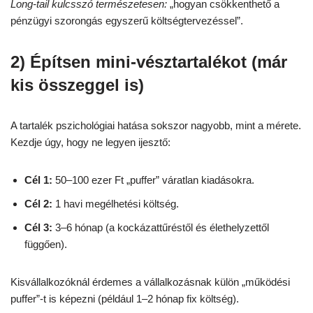
Long-tail kulcsszó természetesen:
„hogyan csökkenthető a
pénzügyi szorongás egyszerű költségtervezéssel”.
2) Építsen mini-vésztartalékot (már
kis összeggel is)
A tartalék pszichológiai hatása sokszor nagyobb, mint a mérete.
Kezdje úgy, hogy ne legyen ijesztő:
Cél 1:
50–100 ezer Ft „puffer” váratlan kiadásokra.
Cél 2:
1 havi megélhetési költség.
Cél 3:
3–6 hónap (a kockázattűréstől és élethelyzettől
függően).
Kisvállalkozóknál érdemes a vállalkozásnak külön „működési
puffer”-t is képezni (például 1–2 hónap fix költség).