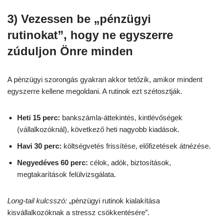
3) Vezessen be „pénzügyi
rutinokat”, hogy ne egyszerre
zúduljon Önre minden
A pénzügyi szorongás gyakran akkor tetőzik, amikor mindent
egyszerre kellene megoldani. A rutinok ezt szétosztják.
Heti 15 perc:
bankszámla-áttekintés, kintlévőségek
(vállalkozóknál), következő heti nagyobb kiadások.
Havi 30 perc:
költségvetés frissítése, előfizetések átnézése.
Negyedéves 60 perc:
célok, adók, biztosítások,
megtakarítások felülvizsgálata.
Long-tail kulcsszó:
„pénzügyi rutinok kialakítása
kisvállalkozóknak a stressz csökkentésére”.