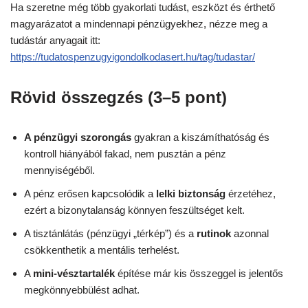
Ha szeretne még több gyakorlati tudást, eszközt és érthető
magyarázatot a mindennapi pénzügyekhez, nézze meg a
tudástár anyagait itt:
https://tudatospenzugyigondolkodasert.hu/tag/tudastar/
Rövid összegzés (3–5 pont)
A pénzügyi szorongás
gyakran a kiszámíthatóság és
kontroll hiányából fakad, nem pusztán a pénz
mennyiségéből.
A pénz erősen kapcsolódik a
lelki biztonság
érzetéhez,
ezért a bizonytalanság könnyen feszültséget kelt.
A tisztánlátás (pénzügyi „térkép”) és a
rutinok
azonnal
csökkenthetik a mentális terhelést.
A
mini-vésztartalék
építése már kis összeggel is jelentős
megkönnyebbülést adhat.