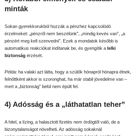
minták
Sokan gyerekkorukból hozzák a pénzhez kapcsolódó
érzelmeket: „pénzről nem beszélünk”, „mindig kevés van”, „a
pénzért meg kell szenvedni”. Ezek a mondatok később is
automatikus reakciókat indítanak be, és gyengítik a
lelki
biztonság
érzését.
Példa:
ha valaki azt látta, hogy a szülők hónapról hónapra élnek,
felnőttként akkor is szoronghat, ha már stabil jövedelme van –
mert a „biztonság” belül nem épült fel.
4) Adósság és a „láthatatlan teher”
A hitel, a lízing, a halasztott fizetés nem ördögtől való, de a
bizonytalanságot növelheti. Az adósság sokaknál