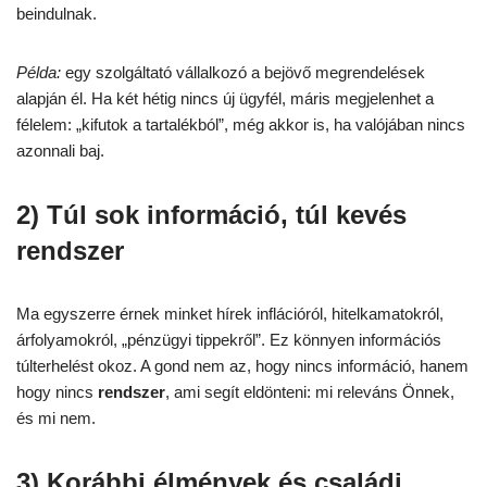
beindulnak.
Példa:
egy szolgáltató vállalkozó a bejövő megrendelések
alapján él. Ha két hétig nincs új ügyfél, máris megjelenhet a
félelem: „kifutok a tartalékból”, még akkor is, ha valójában nincs
azonnali baj.
2) Túl sok információ, túl kevés
rendszer
Ma egyszerre érnek minket hírek inflációról, hitelkamatokról,
árfolyamokról, „pénzügyi tippekről”. Ez könnyen információs
túlterhelést okoz. A gond nem az, hogy nincs információ, hanem
hogy nincs
rendszer
, ami segít eldönteni: mi releváns Önnek,
és mi nem.
3) Korábbi élmények és családi