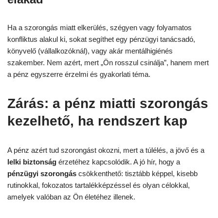
Ha a szorongás miatt elkerülés, szégyen vagy folyamatos
konfliktus alakul ki, sokat segíthet egy pénzügyi tanácsadó,
könyvelő (vállalkozóknál), vagy akár mentálhigiénés
szakember. Nem azért, mert „Ön rosszul csinálja”, hanem mert
a pénz egyszerre érzelmi és gyakorlati téma.
Zárás: a pénz miatti szorongás
kezelhető, ha rendszert kap
A pénz azért tud szorongást okozni, mert a túlélés, a jövő és a
lelki biztonság
érzetéhez kapcsolódik. A jó hír, hogy a
pénzügyi szorongás
csökkenthető: tisztább képpel, kisebb
rutinokkal, fokozatos tartalékképzéssel és olyan célokkal,
amelyek valóban az Ön életéhez illenek.