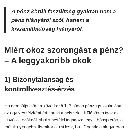
A pénz körüli feszültség gyakran nem a
pénz hiányáról szól, hanem a
kiszámíthatóság hiányáról.
Miért okoz szorongást a pénz?
– A leggyakoribb okok
1) Bizonytalanság és
kontrollvesztés-érzés
Ha nem látja előre a következő 1–3 hónap pénzügyi alakulását,
az agy veszélyként értelmezi a helyzetet. Különösen igaz ez
kisvállalkozóknál, ahol a bevétel ingadozó: egyik hónap erős, a
másik gyengébb. Ilyenkor a „mi lesz, ha…” gondolatok gyorsan