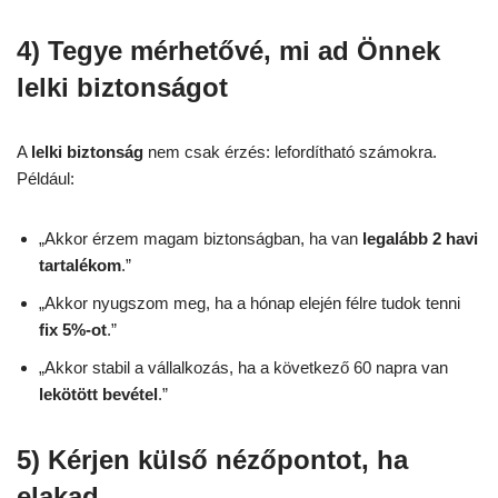
4) Tegye mérhetővé, mi ad Önnek
lelki biztonságot
A
lelki biztonság
nem csak érzés: lefordítható számokra.
Például:
„Akkor érzem magam biztonságban, ha van
legalább 2 havi
tartalékom
.”
„Akkor nyugszom meg, ha a hónap elején félre tudok tenni
fix 5%-ot
.”
„Akkor stabil a vállalkozás, ha a következő 60 napra van
lekötött bevétel
.”
5) Kérjen külső nézőpontot, ha
elakad