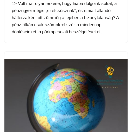
1> Volt már olyan érzése, hogy hiába dolgozik sokat, a
pénzügyei mégis „szétcsúsznak”, és emiatt állandó
háttérzajként ott zümmög a fejében a bizonytalanság? A
pénz ritkán csak számokról szól: a mindennapi
döntéseinket, a párkapcsolati beszélgetéseket,…