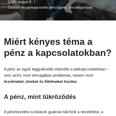
2025. május 9.
Családi és párkapcsolati pénzügyek
,
Uncategorized
Miért kényes téma a
pénz a kapcsolatokban?
A pénz az egyik leggyakoribb vitaindító a párkapcsolatokban –
nem azért, mert önmagában problémás, hanem mert
érzelmeket, elveket és félelmeket hordoz
.
A pénz, mint tükröződés
A pénzkezelési szokások gyakran tükrözik a neveltetést, a