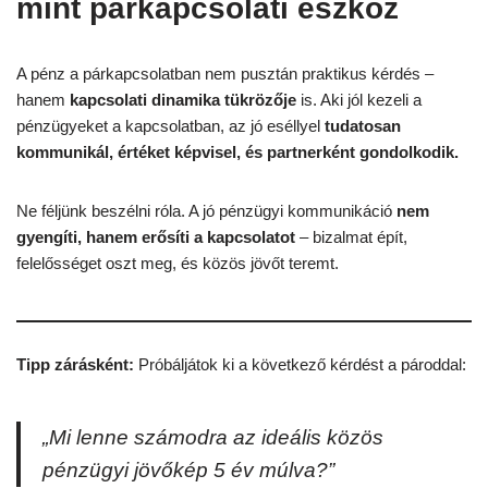
mint párkapcsolati eszköz
A pénz a párkapcsolatban nem pusztán praktikus kérdés –
hanem
kapcsolati dinamika tükrözője
is. Aki jól kezeli a
pénzügyeket a kapcsolatban, az jó eséllyel
tudatosan
kommunikál, értéket képvisel, és partnerként gondolkodik.
Ne féljünk beszélni róla. A jó pénzügyi kommunikáció
nem
gyengíti, hanem erősíti a kapcsolatot
– bizalmat épít,
felelősséget oszt meg, és közös jövőt teremt.
Tipp zárásként:
Próbáljátok ki a következő kérdést a pároddal:
„Mi lenne számodra az ideális közös
pénzügyi jövőkép 5 év múlva?”