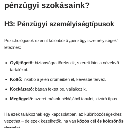
pénzügyi szokásaink?
H3: Pénzügyi személyiségtípusok
Pszichológusok szerint különböző „pénzügyi személyiségek”
léteznek:
Gyűjtögető:
biztonságra törekszik, szereti látni a növekvő
tartalékot.
Költő:
inkább a jelen örömeiben él, kevésbé tervez.
Kockáztató:
bátran fektet be, vállalkozik.
Megfigyelő:
szeret mások példájából tanulni, kiváró típus.
Ha ezek találkoznak egy kapcsolatban, az különbözőségekhez
vezethet – de ezek kezelhetők, ha van
közös cél és kölcsönös
tisztelet
.