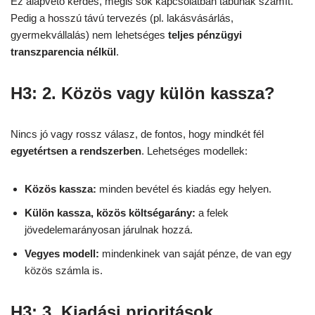
Ez alapvető kérdés, mégis sok kapcsolatban tabunak számít.
Pedig a hosszú távú tervezés (pl. lakásvásárlás,
gyermekvállalás) nem lehetséges
teljes pénzügyi
transzparencia nélkül
.
H3: 2. Közös vagy külön kassza?
Nincs jó vagy rossz válasz, de fontos, hogy mindkét fél
egyetértsen a rendszerben
. Lehetséges modellek:
Közös kassza:
minden bevétel és kiadás egy helyen.
Külön kassza, közös költségarány:
a felek
jövedelemarányosan járulnak hozzá.
Vegyes modell:
mindenkinek van saját pénze, de van egy
közös számla is.
H3: 3. Kiadási prioritások