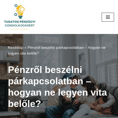
Skip
to
content
Kezdőlap
»
Pénzről beszélni párkapcsolatban – hogyan ne
legyen vita belőle?
Pénzről beszélni
párkapcsolatban –
hogyan ne legyen vita
belőle?