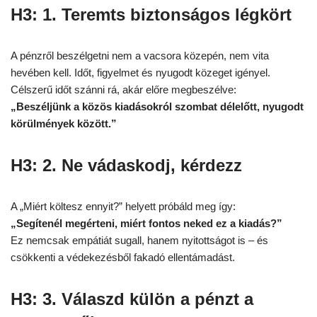
H3: 1. Teremts biztonságos légkört
A pénzről beszélgetni nem a vacsora közepén, nem vita
hevében kell. Időt, figyelmet és nyugodt közeget igényel.
Célszerű időt szánni rá, akár előre megbeszélve:
„Beszéljünk a közös kiadásokról szombat délelőtt, nyugodt
körülmények között.”
H3: 2. Ne vádaskodj, kérdezz
A „Miért költesz ennyit?” helyett próbáld meg így:
„Segítenél megérteni, miért fontos neked ez a kiadás?”
Ez nemcsak empátiát sugall, hanem nyitottságot is – és
csökkenti a védekezésből fakadó ellentámadást.
H3: 3. Válaszd külön a pénzt a