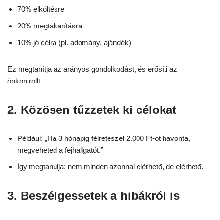
70% elköltésre
20% megtakarításra
10% jó célra (pl. adomány, ajándék)
Ez megtanítja az arányos gondolkodást, és erősíti az
önkontrollt.
2. Közösen tűzzetek ki célokat
Például: „Ha 3 hónapig félreteszel 2.000 Ft-ot havonta,
megveheted a fejhallgatót.”
Így megtanulja: nem minden azonnal elérhető, de elérhető.
3. Beszélgessetek a hibákról is