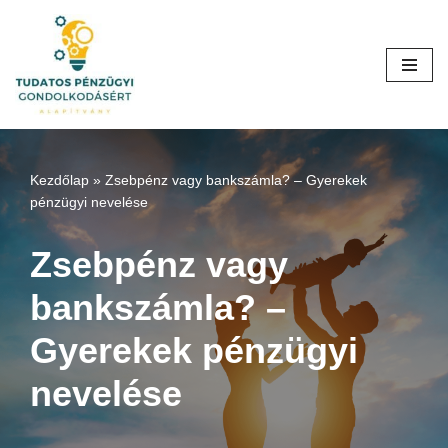
Skip
to
content
Kezdőlap
»
Zsebpénz vagy bankszámla? – Gyerekek
pénzügyi nevelése
Zsebpénz vagy
bankszámla? –
Gyerekek pénzügyi
nevelése