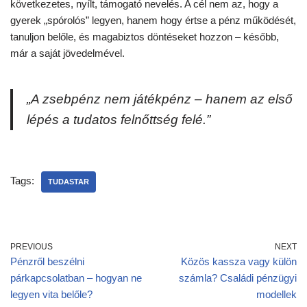
következetes, nyílt, támogató nevelés. A cél nem az, hogy a
gyerek „spórolós” legyen, hanem hogy értse a pénz működését,
tanuljon belőle, és magabiztos döntéseket hozzon – később,
már a saját jövedelmével.
„A zsebpénz nem játékpénz – hanem az első
lépés a tudatos felnőttség felé.”
Tags:
TUDASTAR
PREVIOUS
NEXT
Pénzről beszélni
Közös kassza vagy külön
párkapcsolatban – hogyan ne
számla? Családi pénzügyi
legyen vita belőle?
modellek